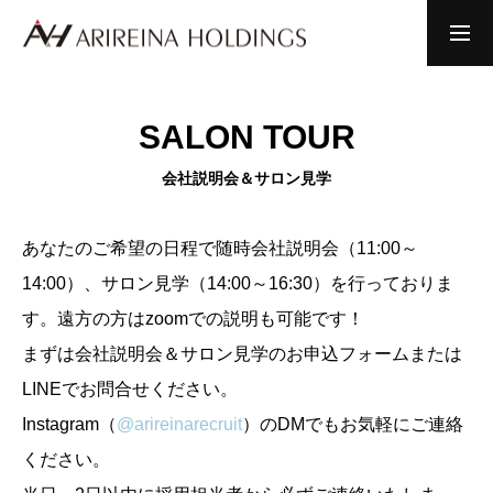
新卒採用情報を見る
会社説明会＆サロン見学
SALON TOUR
HOME
会社説明会＆サロン見学
あなたのご希望の日程で随時会社説明会（11:00～
ABOUT US
14:00）、サロン見学（14:00～16:30）を行っておりま
す。遠方の方はzoomでの説明も可能です！
EDUCATION
まずは会社説明会＆サロン見学のお申込フォームまたは
教育・アカデミー
LINEでお問合せください。
Instagram（
@arireinarecruit
）のDMでもお気軽にご連絡
STAFF
スタッフインタビュー
ください。