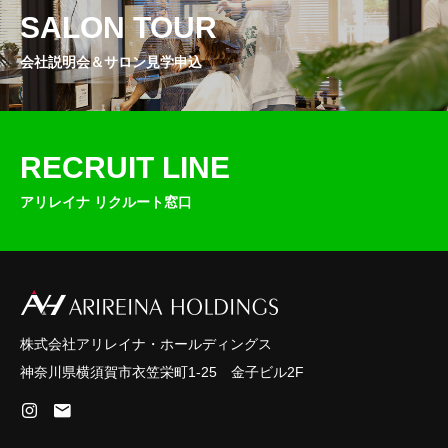
2） 当社は、個人情報の漏えい、紛失および
SALON TOUR
改ざんなどを防止する為、不正アクセス、コ
会社説明会＆サロン見学申込
ンピューターウィルスなどに対する情報セキ
ュリティ対策を講じます。
4. 個人情報の第三者提供
RECRUIT LINE
当社は、法令に定める場合を除き、事前に本
アリレイナ リクルート窓口
人の同意を得ることなく個人情報を第三者に
提供しません。
5. 個人情報の開示などの求め
株式会社アリレイナ・ホールディングス
当社は、本人が自己の個人情報の開示、訂
神奈川県横須賀市衣笠栄町1-25 金子ビル2F
正、追加・削除、消去などの求めに対し、本
人であることを確認した上、すみやかに対応