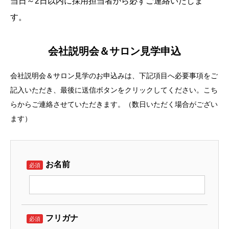
当日～2日以内に採用担当者から必ずご連絡いたしま
NEW GRADUATES
す。
新卒採用情報＆エントリー
会社説明会＆サロン見学申込
SALON TOUR
サロン見学申込
会社説明会＆サロン見学のお申込みは、下記項目へ必要事項をご
記入いただき、最後に送信ボタンをクリックしてください。こち
らからご連絡させていただきます。（数日いただく場合がござい
ます）
お名前
必須
フリガナ
必須