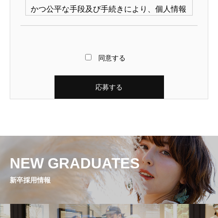
かつ公平な手段及び手続きにより、個人情報
を取得します。
2. 個人情報の利用目的
同意する
当社は、利用目的を特定した上、あらかじめ
本人の同意を得た場合および法令により例外
と認められた場合を除き、業務の遂行上必要
な限りにおいて個人情報を利用します。
3. 個人情報の管理
NEW GRADUATES
1） 当社は、個人情報をその利用目的の範囲
新卒採用情報
内において、正確かつ最新の内容に保ち、か
つ安全に管理します。